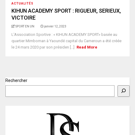
ACTUALITÉS
KIHUN ACADEMY SPORT : RIGUEUR, SERIEUX,
VICTOIRE
SPORT EN UN
janvier 12, 2023
L’Association Sportive : « KIHUN ACADEMY SPORT» basée au
quartier Mimboman à Yaoundé capital du Cameroun a été créée
le 24 mars 2020 par son présiden [...]
Read More
Rechercher