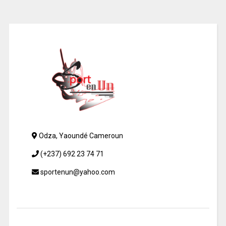
Odza, Yaoundé Cameroun
(+237) 692 23 74 71
sportenun@yahoo.com