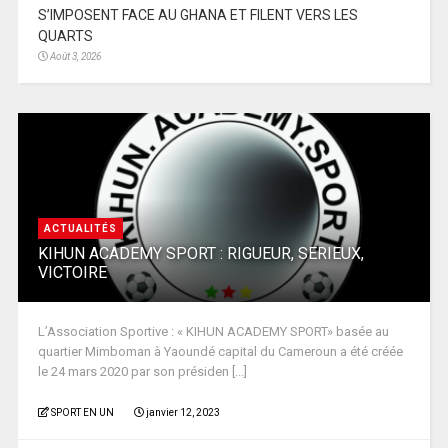
S’IMPOSENT FACE AU GHANA ET FILENT VERS LES
QUARTS
Août 3, 2026
ACTUALITÉS
KIHUN ACADEMY SPORT : RIGUEUR, SERIEUX,
VICTOIRE
L’Association Sportive : « KIHUN ACADEMY SPORT» basée au
quartier Mimboman à Yaoundé capital du Cameroun a été créée
le 24 mars 2020 par son présiden [...]
SPORT EN UN
janvier 12, 2023