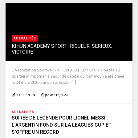
ACTUALITÉS
KIHUN ACADEMY SPORT : RIGUEUR, SERIEUX,
VICTOIRE
L’Association Sportive : « KIHUN ACADEMY SPORT» basée au
quartier Mimboman à Yaoundé capital du Cameroun a été créée
le 24 mars 2020 par son présiden [...]
SPORT EN UN
janvier 12, 2023
ACTUALITÉS
SOIRÉE DE LÉGENDE POUR LIONEL MESSI :
L’ARGENTIN FOND SUR LA LEAGUES CUP ET
S’OFFRE UN RECORD