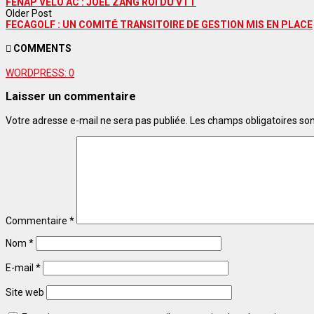
FENAP VELO AC : JOEL ZANG ROI DU VTT
Older Post
FECAGOLF : UN COMITḖ TRANSITOIRE DE GESTION MIS EN PLACE
COMMENTS
WORDPRESS:
0
Laisser un commentaire
Votre adresse e-mail ne sera pas publiée.
Les champs obligatoires so
Commentaire
*
Nom
*
E-mail
*
Site web