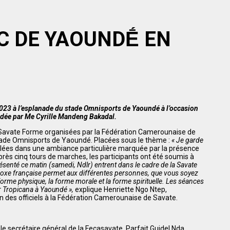
IC DE YAOUNDḖ EN
023 à l’esplanade du stade Omnisports de Yaoundé à l’occasion
ésidée par Me Cyrille Mandeng Bakadal.
de Savate Forme organisées par la Fédération Camerounaise de
tade Omnisports de Yaoundé. Placées sous le thème :
« Je garde
oulées dans une ambiance particulière marquée par la présence
près cinq tours de marches, les participants ont été soumis à
senté ce matin (samedi, Ndlr) entrent dans le cadre de la Savate
e boxe française permet aux différentes personnes, que vous soyez
forme physique, la forme morale et la forme spirituelle. Les séances
er Tropicana à Yaoundé »,
explique Henriette Ngo Ntep,
 des officiels à la Fédération Camerounaise de Savate.
le secrétaire général de la Fecasavate, Parfait Guidel Nda