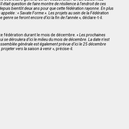
 Il était question de faire montre de résilience à l’endroit de ces
 depuis bientôt deux ans pour que cette fédération rayonne. En plus
te appelée : « Savate Forme ». Les projets au sein de la Fédération
enre se feront encore d’ici la fin de l’année »,
déclare-t-il.
ette fédération durant le mois de décembre.
« Les prochaines
i se déroulera d’ici le milieu du mois de décembre. La date n’est
L’Assemblée générale est également prévue d’ici le 25 décembre
projeter vers la saison à venir »,
précise-il.