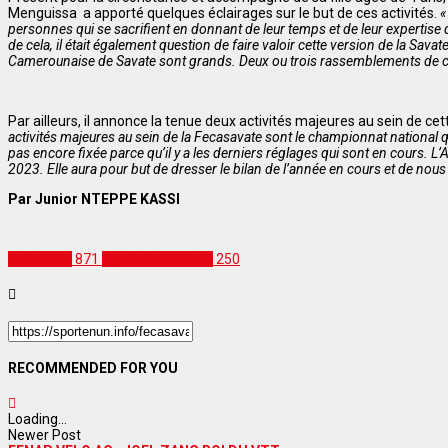
Menguissa a apporté quelques éclairages sur le but de ces activités.
«
personnes qui se sacrifient en donnant de leur temps et de leur expertise
de cela, il était également question de faire valoir cette version de la Sava
Camerounaise de Savate sont grands. Deux ou trois rassemblements de ce g
Par ailleurs, il annonce la tenue deux activités majeures au sein de c
activités majeures au sein de la Fecasavate sont le championnat national qu
pas encore fixée parce qu’il y a les derniers réglages qui sont en cours. 
2023. Elle aura pour but de dresser le bilan de l’année en cours et de nous 
Par Junior NTEPPE KASSI
Actualités
871
Sports Individuels
250
RECOMMENDED FOR YOU
Loading...
Newer Post