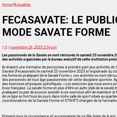
Home
Actualités
FECASAVATE: LE PUBL
MODE SAVATE FORME
0
novembre 26, 2023 2:54 pm
Les passionnés de la Savate se sont retrouvés le samedi 25 novembre 2
des activités organisées par le bureau exécutif de cette institution pr
Ils étaient une trentaine de personnes à prendre part aux activités 
Savate (Fecasavate) le samedi 25 novembre 2023 à l’esplanade du s
ma forme en pratiquant de la Savate Forme »,
ces activités se sont dér
des personnes de tout âge passionnées de cette discipline sportive. A
des exercices physiques spécifiques.
« Les exercices que nous avons pré
boxe française. La savate forme en plus d’être un autre style de la savat
pratiquant ou pas de pouvoir assister à ces exercices afin de maintenir la 
de ce type se font tous les jours dans notre salle de sport située au quarti
coordonnatrice de la Savate Forme et DTN N°3 chargée de la formation
Présent pour la circonstance et accompagné de sa fille âgée de 4 ans, 