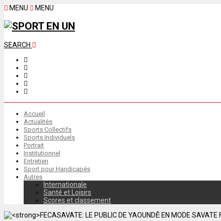
MENU
MENU
SEARCH
Accueil
Actualités
Sports Collectifs
Sports Individuels
Portrait
Institutionnel
Entretien
Sport pour Handicapés
Autres
Internationale
Santé et Loisirs
Scores et classement