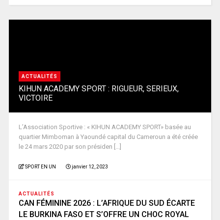
ACTUALITÉS
KIHUN ACADEMY SPORT : RIGUEUR, SERIEUX,
VICTOIRE
L’Association Sportive : « KIHUN ACADEMY SPORT» basée au
quartier Mimboman à Yaoundé capital du Cameroun a été créée
le 24 mars 2020 par son présiden [...]
SPORT EN UN
janvier 12, 2023
ACTUALITÉS
CAN FÉMININE 2026 : L’AFRIQUE DU SUD ÉCARTE
LE BURKINA FASO ET S’OFFRE UN CHOC ROYAL