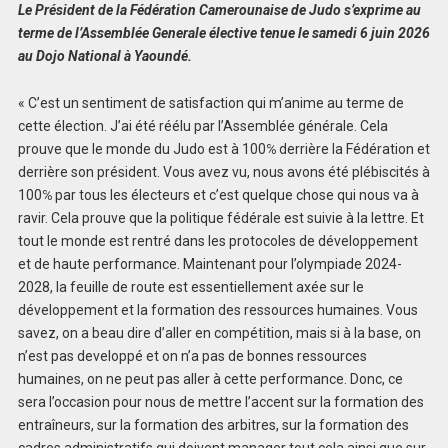
Le Président de la Fédération Camerounaise de Judo s’exprime au
terme de l’Assemblée Generale élective tenue le samedi 6 juin 2026
au Dojo National à Yaoundé.
« C’est un sentiment de satisfaction qui m’anime au terme de
cette élection. J’ai été réélu par l’Assemblée générale. Cela
prouve que le monde du Judo est à 100℅ derrière la Fédération et
derrière son président. Vous avez vu, nous avons été plébiscités à
100℅ par tous les électeurs et c’est quelque chose qui nous va à
ravir. Cela prouve que la politique fédérale est suivie à la lettre. Et
tout le monde est rentré dans les protocoles de développement
et de haute performance. Maintenant pour l’olympiade 2024-
2028, la feuille de route est essentiellement axée sur le
développement et la formation des ressources humaines. Vous
savez, on a beau dire d’aller en compétition, mais si à la base, on
n’est pas developpé et on n’a pas de bonnes ressources
humaines, on ne peut pas aller à cette performance. Donc, ce
sera l’occasion pour nous de mettre l’accent sur la formation des
entraîneurs, sur la formation des arbitres, sur la formation des
cadres administratifs qui doivent manager tout cela ainsi que sur