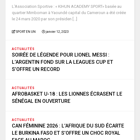
L’Association Sportive : « KIHUN ACADEMY SPORT» basée au
quartier Mimboman à Yaoundé capital du Cameroun a été créée
le 24 mars 2020 par son présiden [...]
SPORT EN UN
janvier 12, 2023
ACTUALITÉS
SOIRÉE DE LÉGENDE POUR LIONEL MESSI :
L’ARGENTIN FOND SUR LA LEAGUES CUP ET
S’OFFRE UN RECORD
ACTUALITÉS
AFROBASKET U-18 : LES LIONNES ÉCRASENT LE
SÉNÉGAL EN OUVERTURE
ACTUALITÉS
CAN FÉMININE 2026 : L’AFRIQUE DU SUD ÉCARTE
LE BURKINA FASO ET S’OFFRE UN CHOC ROYAL