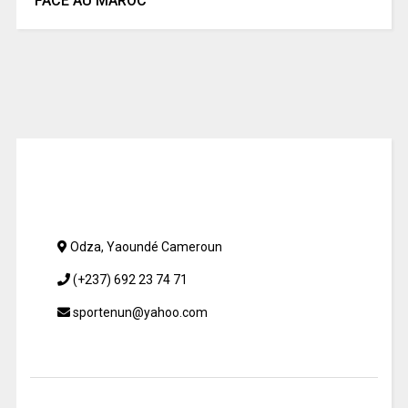
FACE AU MAROC
Odza, Yaoundé Cameroun
(+237) 692 23 74 71
sportenun@yahoo.com