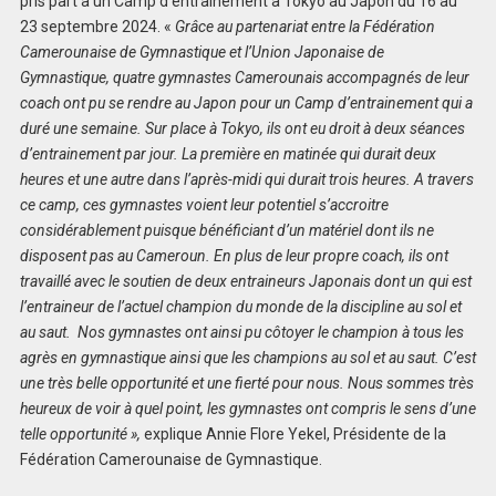
pris part à un Camp d’entrainement à Tokyo au Japon du 16 au
23 septembre 2024. «
Grâce au partenariat entre la Fédération
Camerounaise de Gymnastique et l’Union Japonaise de
Gymnastique, quatre gymnastes Camerounais accompagnés de leur
coach ont pu se rendre au Japon pour un Camp d’entrainement qui a
duré une semaine. Sur place à Tokyo, ils ont eu droit à deux séances
d’entrainement par jour. La première en matinée qui durait deux
heures et une autre dans l’après-midi qui durait trois heures. A travers
ce camp, ces gymnastes voient leur potentiel s’accroitre
considérablement puisque bénéficiant d’un matériel dont ils ne
disposent pas au Cameroun. En plus de leur propre coach, ils ont
travaillé avec le soutien de deux entraineurs Japonais dont un qui est
l’entraineur de l’actuel champion du monde de la discipline au sol et
au saut. Nos gymnastes ont ainsi pu côtoyer le champion à tous les
agrès en gymnastique ainsi que les champions au sol et au saut. C’est
une très belle opportunité et une fierté pour nous. Nous sommes très
heureux de voir à quel point, les gymnastes ont compris le sens d’une
telle opportunité »,
explique Annie Flore Yekel, Présidente de la
Fédération Camerounaise de Gymnastique.