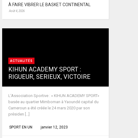
À FAIRE VIBRER LE BASKET CONTINENTAL
Août 4, 2026
ACTUALITÉS
KIHUN ACADEMY SPORT :
RIGUEUR, SERIEUX, VICTOIRE
L’Association Sportive : « KIHUN ACADEMY SPORT»
basée au quartier Mimboman à Yaoundé capital du
Cameroun a été créée le 24 mars 2020 par son
présiden [...]
SPORT EN UN
janvier 12, 2023