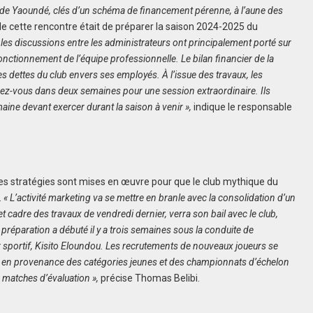
 de Yaoundé, clés d’un schéma de financement pérenne, à l’aune des
 de cette rencontre était de préparer la saison 2024-2025 du
les discussions entre les administrateurs ont principalement porté sur
ctionnement de l’équipe professionnelle. Le bilan financier de la
les dettes du club envers ses employés.
À l’issue des travaux, les
z-vous dans deux semaines pour une session extraordinaire. Ils
maine devant exercer durant la saison à venir »,
indique le responsable
les stratégies sont mises en œuvre pour que le club mythique du
.
« L’activité marketing va se mettre en branle avec la consolidation d’un
b et cadre des travaux de vendredi dernier, verra son bail avec le club,
a préparation a débuté il y a trois semaines sous la conduite de
ur sportif, Kisito Eloundou. Les recrutements de nouveaux joueurs se
nts en provenance des catégories jeunes et des championnats d’échelon
s matches d’évaluation »,
précise Thomas Belibi.