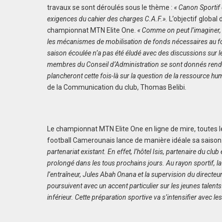
travaux se sont déroulés sous le thème :
« Canon Sportif
exigences du cahier des charges C.A.F.».
L’objectif global
championnat MTN Elite One.
« Comme on peut l’imaginer, 
les mécanismes de mobilisation de fonds nécessaires au fon
saison écoulée n’a pas été éludé avec des discussions sur 
membres du Conseil d’Administration se sont donnés rende
plancheront cette fois-là sur la question de la ressource hu
de la Communication du club, Thomas Belibi.
Le championnat MTN Elite One en ligne de mire, toutes 
football Camerounais lance de manière idéale sa saison
partenariat existant. En effet, l’hôtel Isis, partenaire du clu
prolongé dans les tous prochains jours.
Au rayon sportif, l
l’entraîneur, Jules Abah Onana et la supervision du directe
poursuivent avec un accent particulier sur les jeunes tale
inférieur. Cette préparation sportive va s’intensifier avec le