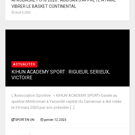
AFROBASKET U18 2026 : ABIDJAN S’APPRÊTE À FAIRE
VIBRER LE BASKET CONTINENTAL
Août 4, 2026
ACTUALITÉS
KIHUN ACADEMY SPORT : RIGUEUR, SERIEUX,
VICTOIRE
L’Association Sportive : « KIHUN ACADEMY SPORT» basée au
quartier Mimboman à Yaoundé capital du Cameroun a été créée
le 24 mars 2020 par son présiden [...]
SPORT EN UN
janvier 12, 2023