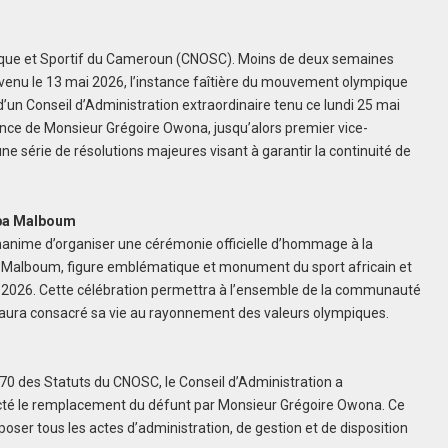
pique et Sportif du Cameroun (CNOSC). Moins de deux semaines
enu le 13 mai 2026, l’instance faîtière du mouvement olympique
 d’un Conseil d’Administration extraordinaire tenu ce lundi 25 mai
dence de Monsieur Grégoire Owona, jusqu’alors premier vice-
ne série de résolutions majeures visant à garantir la continuité de
aba Malboum
 unanime d’organiser une cérémonie officielle d’hommage à la
ba Malboum, figure emblématique et monument du sport africain et
et 2026. Cette célébration permettra à l’ensemble de la communauté
i aura consacré sa vie au rayonnement des valeurs olympiques.
70 des Statuts du CNOSC, le Conseil d’Administration a
 acté le remplacement du défunt par Monsieur Grégoire Owona. Ce
ser tous les actes d’administration, de gestion et de disposition