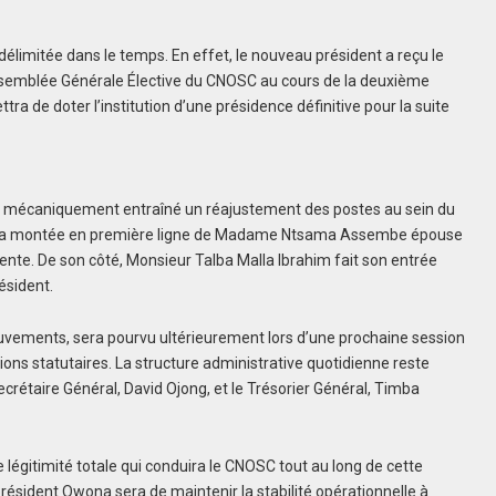
élimitée dans le temps. En effet, le nouveau président a reçu le
Assemblée Générale Élective du CNOSC au cours de la deuxième
a de doter l’institution d’une présidence définitive pour la suite
on a mécaniquement entraîné un réajustement des postes au sein du
iné la montée en première ligne de Madame Ntsama Assembe épouse
nte. De son côté, Monsieur Talba Malla Ibrahim fait son entrée
ésident.
ouvements, sera pourvu ultérieurement lors d’une prochaine session
ons statutaires. La structure administrative quotidienne reste
ecrétaire Général, David Ojong, et le Trésorier Général, Timba
 légitimité totale qui conduira le CNOSC tout au long de cette
président Owona sera de maintenir la stabilité opérationnelle à