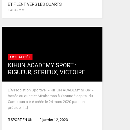
ET FILENT VERS LES QUARTS
Août 3, 2026
ACTUALITÉS
KIHUN ACADEMY SPORT :
RIGUEUR, SERIEUX, VICTOIRE
L’Association Sportive : « KIHUN ACADEMY SPORT»
basée au quartier Mimboman à Yaoundé capital du
Cameroun a été créée le 24 mars 2020 par son
présiden [...]
SPORT EN UN
janvier 12, 2023