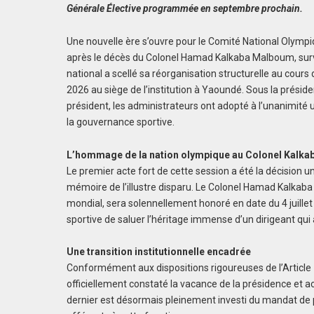
Générale Élective programmée en septembre prochain.
Une nouvelle ère s’ouvre pour le Comité National Olym
après le décès du Colonel Hamad Kalkaba Malboum, surv
national a scellé sa réorganisation structurelle au cours
2026 au siège de l’institution à Yaoundé. Sous la prési
président, les administrateurs ont adopté à l’unanimité u
la gouvernance sportive.
L’hommage de la nation olympique au Colonel Kalk
Le premier acte fort de cette session a été la décision
mémoire de l’illustre disparu. Le Colonel Hamad Kalka
mondial, sera solennellement honoré en date du 4 juill
sportive de saluer l’héritage immense d’un dirigeant qu
Une transition institutionnelle encadrée
Conformément aux dispositions rigoureuses de l’Article 
officiellement constaté la vacance de la présidence et
dernier est désormais pleinement investi du mandat de po