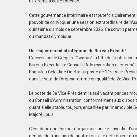
afférents à cette fonction.
Cette gouvernance intérimaire est toutefois clairement d
pouvoir de convoquer une session extraordinaire de l’
quinzaine du mois de septembre 2026. Ce scrutin permettr
du mandat olympique.
Un réajustement stratégique du Bureau Exécutif
L’accession de Grégoire Owona à la tête de l’instituti
Bureau Exécutif. Le Conseil d’Administration a entér
Engoulou Célestine Odette au poste de 1ère Vice-Préside
dans le haut de l’organigramme en qualité de 2e Vice-Pr
Le poste de 3e Vice-Président, laissé vacant par ces m
du Conseil d’Administration, conformément aux dispositi
quant à elle stable, toujours encadrée par l’inamovible S
Majoré Louis.
C’est donc une équipe réorganisée, unie et investie d’une
période de transition de quatre mois. Le défi majeur du 