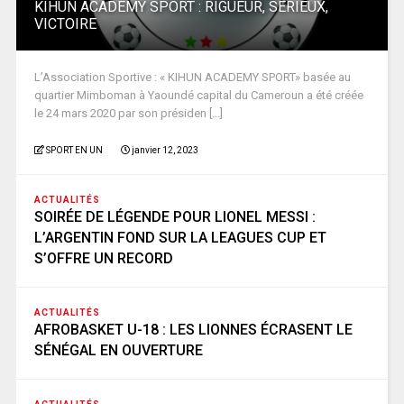
KIHUN ACADEMY SPORT : RIGUEUR, SERIEUX,
VICTOIRE
L’Association Sportive : « KIHUN ACADEMY SPORT» basée au
quartier Mimboman à Yaoundé capital du Cameroun a été créée
le 24 mars 2020 par son présiden [...]
SPORT EN UN
janvier 12, 2023
ACTUALITÉS
SOIRÉE DE LÉGENDE POUR LIONEL MESSI :
L’ARGENTIN FOND SUR LA LEAGUES CUP ET
S’OFFRE UN RECORD
ACTUALITÉS
AFROBASKET U-18 : LES LIONNES ÉCRASENT LE
SÉNÉGAL EN OUVERTURE