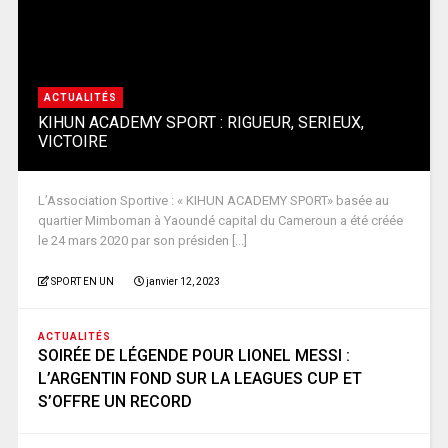
ACTUALITÉS
KIHUN ACADEMY SPORT : RIGUEUR, SERIEUX,
VICTOIRE
L’Association Sportive : « KIHUN ACADEMY SPORT» basée au
quartier Mimboman à Yaoundé capital du Cameroun a été créée
le 24 mars 2020 par son présiden [...]
SPORT EN UN
janvier 12, 2023
ACTUALITÉS
SOIRÉE DE LÉGENDE POUR LIONEL MESSI :
L’ARGENTIN FOND SUR LA LEAGUES CUP ET
S’OFFRE UN RECORD