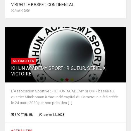
VIBRER LE BASKET CONTINENTAL
Août 4, 2026
ACTUALITÉS
KIHUN ACADEMY SPORT : RIGUEUR, SERIEUX,
VICTOIRE
L’Association Sportive : « KIHUN ACADEMY SPORT» basée au
quartier Mimboman à Yaoundé capital du Cameroun a été créée
le 24 mars 2020 par son présiden [...]
SPORT EN UN
janvier 12, 2023
ACTUALITÉS