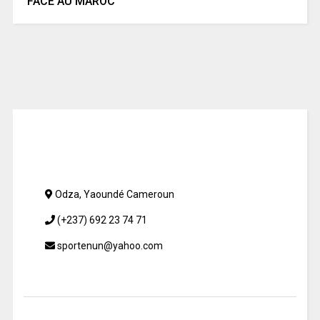
FACE AU MAROC
Odza, Yaoundé Cameroun
(+237) 692 23 74 71
sportenun@yahoo.com