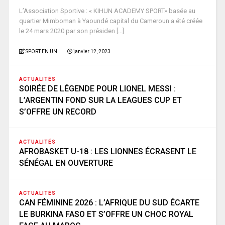
L’Association Sportive : « KIHUN ACADEMY SPORT» basée au
quartier Mimboman à Yaoundé capital du Cameroun a été créée
le 24 mars 2020 par son présiden [...]
SPORT EN UN
janvier 12, 2023
ACTUALITÉS
SOIRÉE DE LÉGENDE POUR LIONEL MESSI :
L’ARGENTIN FOND SUR LA LEAGUES CUP ET
S’OFFRE UN RECORD
ACTUALITÉS
AFROBASKET U-18 : LES LIONNES ÉCRASENT LE
SÉNÉGAL EN OUVERTURE
ACTUALITÉS
CAN FÉMININE 2026 : L’AFRIQUE DU SUD ÉCARTE
LE BURKINA FASO ET S’OFFRE UN CHOC ROYAL