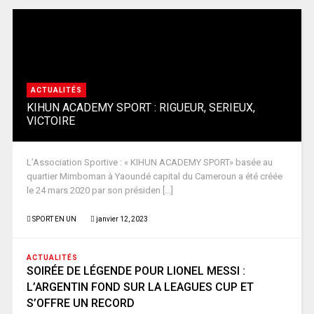
ACTUALITÉS
KIHUN ACADEMY SPORT : RIGUEUR, SERIEUX,
VICTOIRE
L’Association Sportive : « KIHUN ACADEMY SPORT» basée au
quartier Mimboman à Yaoundé capital du Cameroun a été créée
le 24 mars 2020 par son présiden [...]
SPORT EN UN
janvier 12, 2023
ACTUALITÉS
SOIRÉE DE LÉGENDE POUR LIONEL MESSI :
L’ARGENTIN FOND SUR LA LEAGUES CUP ET
S’OFFRE UN RECORD