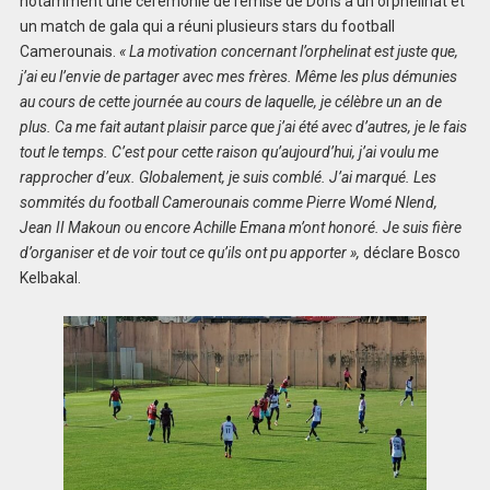
notamment une cérémonie de remise de Dons à un orphelinat et
un match de gala qui a réuni plusieurs stars du football
Camerounais.
« La motivation concernant l’orphelinat est juste que,
j’ai eu l’envie de partager avec mes frères. Même les plus démunies
au cours de cette journée au cours de laquelle, je célèbre un an de
plus. Ca me fait autant plaisir parce que j’ai été avec d’autres, je le fais
tout le temps. C’est pour cette raison qu’aujourd’hui, j’ai voulu me
rapprocher d’eux. Globalement, je suis comblé. J’ai marqué. Les
sommités du football Camerounais comme Pierre Womé Nlend,
Jean II Makoun ou encore Achille Emana m’ont honoré. Je suis fière
d’organiser et de voir tout ce qu’ils ont pu apporter »,
déclare Bosco
Kelbakal.