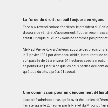
La force du droit : un bail toujours en vigueur
Face aux revendications foncières, le président du Golf
discours de vérité et d’apaisement. Tout en reconnaissant 
statut juridique du club : « Nous ne sommes pas propriétair
Me Paul Pierre Koki a d’ailleurs apporté des précisions hi
le 7 janvier 1981 par Ahmadou Ahidjo, instaurant une co
soit passée de 62 à environ 51 hectares avec la création d
se poursuivre jusqu’à ce que les deux parties décident de
quiétude du site, a précisé l’avocat.
Une commission pour un dénouement définiti
L’autorité administrative, après avoir écouté les différe
l’arrêté signé le 23 février par le Préfet du Mfoundi, l’a