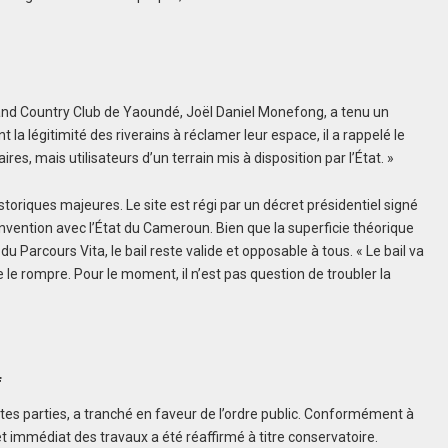
 and Country Club de Yaoundé, Joël Daniel Monefong, a tenu un
la légitimité des riverains à réclamer leur espace, il a rappelé le
es, mais utilisateurs d’un terrain mis à disposition par l’État. »
storiques majeures. Le site est régi par un décret présidentiel signé
nvention avec l’État du Cameroun. Bien que la superficie théorique
u Parcours Vita, le bail reste valide et opposable à tous. « Le bail va
 le rompre. Pour le moment, il n’est pas question de troubler la
f
ntes parties, a tranché en faveur de l’ordre public. Conformément à
rrêt immédiat des travaux a été réaffirmé à titre conservatoire.