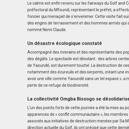
Le calme est enfin revenu sur les fairways du Golf and 
préfectoral du Mfoundi, représentant le préfet, a effec
foncier qui menaçait de s’envenimer. Cette visite fait su
des engins de terrassement et des hommes armés qui au
nommé Nemi Claude.
Un désastre écologique constaté
Accompagné des riverains et des représentants des popu
des dégâts. Le spectacle est désolant : des arbres cente
de Yaoundé, est durement touché. La destruction de ces
notamment des écureuils et des serpents, créant une insé
avoir une ville comme Yaoundé sans un tel espace », a m
perte de ce refuge de biodiversité.
La collectivité Omgba Bissogo se désolidaris
L’un des points forts de cette journée a été la mise au 
apparences de « conflit communautaire », les membres 
associés aux initiatives de destruction menées par Sa Ma
direction actuelle du Golf, ils ont précisé que cette derni