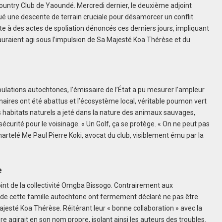
Country Club de Yaoundé. Mercredi dernier, le deuxième adjoint
tué une descente de terrain cruciale pour désamorcer un conflit
ite à des actes de spoliation dénoncés ces derniers jours, impliquant
raient agi sous l’impulsion de Sa Majesté Koa Thérèse et du
lations autochtones, l’émissaire de l’État a pu mesurer l’ampleur
naires ont été abattus et l’écosystème local, véritable poumon vert
 habitats naturels a jeté dans la nature des animaux sauvages,
curité pour le voisinage. « Un Golf, ça se protège. « On ne peut pas
artelé Me Paul Pierre Koki, avocat du club, visiblement ému par la
e
point de la collectivité Omgba Bissogo. Contrairement aux
de cette famille autochtone ont fermement déclaré ne pas être
jesté Koa Thérèse. Réitérant leur « bonne collaboration » avec la
ère agirait en son nom propre, isolant ainsi les auteurs des troubles.