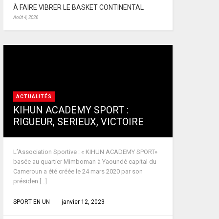
À FAIRE VIBRER LE BASKET CONTINENTAL
Août 4, 2026
ACTUALITÉS
KIHUN ACADEMY SPORT :
RIGUEUR, SERIEUX, VICTOIRE
L’Association Sportive : « KIHUN ACADEMY SPORT»
basée au quartier Mimboman à Yaoundé capital du
Cameroun a été créée le 24 mars 2020 par son
présiden [...]
SPORT EN UN
janvier 12, 2023