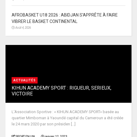
AFROBASKET U18 2026 : ABIDJAN S’APPRÊTE À FAIRE
VIBRER LE BASKET CONTINENTAL
Août 4, 2026
ACTUALITÉS
KIHUN ACADEMY SPORT : RIGUEUR, SERIEUX,
VICTOIRE
L’Association Sportive : « KIHUN ACADEMY SPORT» basée au
quartier Mimboman à Yaoundé capital du Cameroun a été créée
le 24 mars 2020 par son présiden [...]
SPORT EN UN
janvier 12, 2023