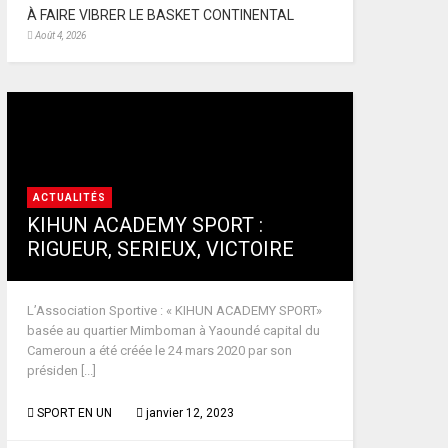
À FAIRE VIBRER LE BASKET CONTINENTAL
Août 4, 2026
ACTUALITÉS
KIHUN ACADEMY SPORT :
RIGUEUR, SERIEUX, VICTOIRE
L’Association Sportive : « KIHUN ACADEMY SPORT»
basée au quartier Mimboman à Yaoundé capital du
Cameroun a été créée le 24 mars 2020 par son
présiden [...]
SPORT EN UN
janvier 12, 2023