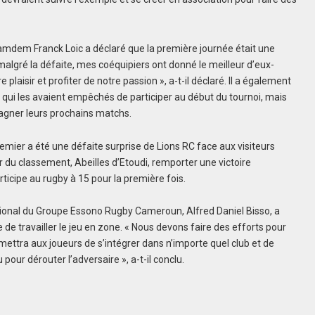
Kamdem Franck Loic a déclaré que la première journée était une
lgré la défaite, mes coéquipiers ont donné le meilleur d’eux-
isir et profiter de notre passion », a-t-il déclaré. Il a également
 qui les avaient empêchés de participer au début du tournoi, mais
 gagner leurs prochains matchs.
mier a été une défaite surprise de Lions RC face aux visiteurs
 du classement, Abeilles d’Etoudi, remporter une victoire
icipe au rugby à 15 pour la première fois.
ational du Groupe Essono Rugby Cameroun, Alfred Daniel Bisso, a
 de travailler le jeu en zone. « Nous devons faire des efforts pour
rmettra aux joueurs de s’intégrer dans n’importe quel club et de
 pour dérouter l’adversaire », a-t-il conclu.