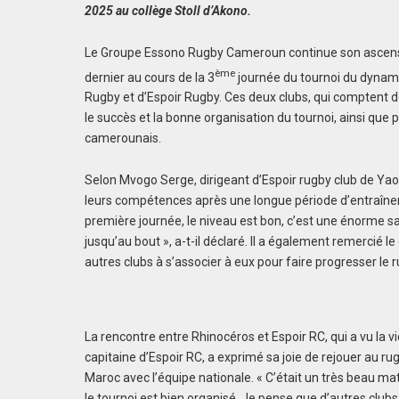
2025 au collège Stoll d’Akono.
Le Groupe Essono Rugby Cameroun continue son ascension
ème
dernier au cours de la 3
journée du tournoi du dynamis
Rugby et d’Espoir Rugby. Ces deux clubs, qui comptent d
le succès et la bonne organisation du tournoi, ainsi que p
camerounais.
Selon Mvogo Serge, dirigeant d’Espoir rugby club de Yaoun
leurs compétences après une longue période d’entraîne
première journée, le niveau est bon, c’est une énorme sa
jusqu’au bout », a-t-il déclaré. Il a également remercié 
autres clubs à s’associer à eux pour faire progresser le
La rencontre entre Rhinocéros et Espoir RC, qui a vu la v
capitaine d’Espoir RC, a exprimé sa joie de rejouer au ru
Maroc avec l’équipe nationale. « C’était un très beau 
le tournoi est bien organisé. Je pense que d’autres clubs