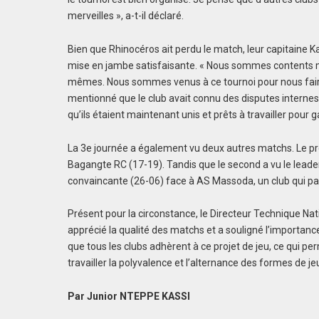
merveilles », a-t-il déclaré.
Bien que Rhinocéros ait perdu le match, leur capitaine 
mise en jambe satisfaisante. « Nous sommes contents ma
mêmes. Nous sommes venus à ce tournoi pour nous faire pla
mentionné que le club avait connu des disputes internes
qu’ils étaient maintenant unis et prêts à travailler pour
La 3e journée a également vu deux autres matchs. Le pre
Bagangte RC (17-19). Tandis que le second a vu le leader
convaincante (26-06) face à AS Massoda, un club qui part
Présent pour la circonstance, le Directeur Technique N
apprécié la qualité des matchs et a souligné l’importance
que tous les clubs adhèrent à ce projet de jeu, ce qui pe
travailler la polyvalence et l’alternance des formes de jeu
Par Junior NTEPPE KASSI