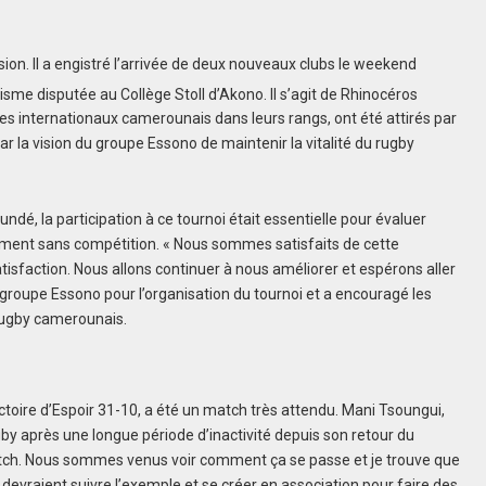
. Il a engistré l’arrivée de deux nouveaux clubs le weekend
me disputée au Collège Stoll d’Akono. Il s’agit de Rhinocéros
es internationaux camerounais dans leurs rangs, ont été attirés par
ar la vision du groupe Essono de maintenir la vitalité du rugby
dé, la participation à ce tournoi était essentielle pour évaluer
ment sans compétition. « Nous sommes satisfaits de cette
tisfaction. Nous allons continuer à nous améliorer et espérons aller
le groupe Essono pour l’organisation du tournoi et a encouragé les
 rugby camerounais.
ictoire d’Espoir 31-10, a été un match très attendu. Mani Tsoungui,
gby après une longue période d’inactivité depuis son retour du
match. Nous sommes venus voir comment ça se passe et je trouve que
 devraient suivre l’exemple et se créer en association pour faire des