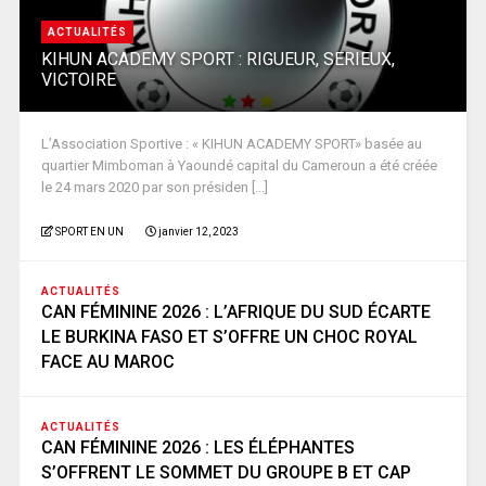
ACTUALITÉS
KIHUN ACADEMY SPORT : RIGUEUR, SERIEUX,
VICTOIRE
L’Association Sportive : « KIHUN ACADEMY SPORT» basée au
quartier Mimboman à Yaoundé capital du Cameroun a été créée
le 24 mars 2020 par son présiden [...]
SPORT EN UN
janvier 12, 2023
ACTUALITÉS
CAN FÉMININE 2026 : L’AFRIQUE DU SUD ÉCARTE
LE BURKINA FASO ET S’OFFRE UN CHOC ROYAL
FACE AU MAROC
ACTUALITÉS
CAN FÉMININE 2026 : LES ÉLÉPHANTES
S’OFFRENT LE SOMMET DU GROUPE B ET CAP