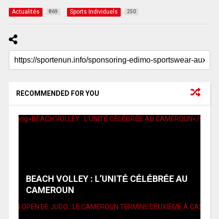
Actualités
Sports Individuels
869
250
RECOMMENDED FOR YOU
BEACH VOLLEY : L’UNITḖ CḖLḖBRḖE AU
CAMEROUN