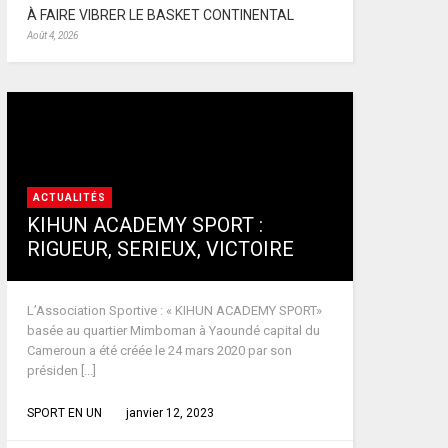
À FAIRE VIBRER LE BASKET CONTINENTAL
Août 4, 2026
ACTUALITÉS
KIHUN ACADEMY SPORT :
RIGUEUR, SERIEUX, VICTOIRE
L’Association Sportive : « KIHUN ACADEMY SPORT»
basée au quartier Mimboman à Yaoundé capital du
Cameroun a été créée le 24 mars 2020 par son
présiden [...]
SPORT EN UN
janvier 12, 2023