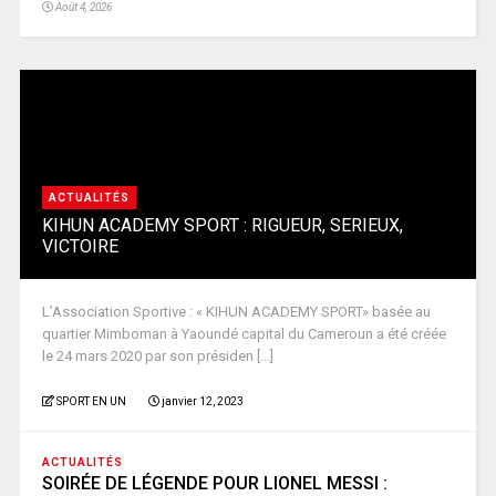
Août 4, 2026
ACTUALITÉS
KIHUN ACADEMY SPORT : RIGUEUR, SERIEUX,
VICTOIRE
L’Association Sportive : « KIHUN ACADEMY SPORT» basée au
quartier Mimboman à Yaoundé capital du Cameroun a été créée
le 24 mars 2020 par son présiden [...]
SPORT EN UN
janvier 12, 2023
ACTUALITÉS
SOIRÉE DE LÉGENDE POUR LIONEL MESSI :