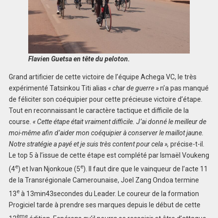
Flavien Guetsa en tête du peloton.
Grand artificier de cette victoire de l’équipe Achega VC, le très
expérimenté Tatsinkou Titi alias
« char de guerre »
n’a pas manqué
de féliciter son coéquipier pour cette précieuse victoire d’étape.
Tout en reconnaissant le caractère tactique et difficile de la
course.
« Cette étape était vraiment difficile. J’ai donné le meilleur de
moi-même afin d’aider mon coéquipier à conserver le maillot jaune.
Notre stratégie a payé et je suis très content pour cela »,
précise-t-il.
Le top 5 à l’issue de cette étape est complété par Ismaël Voukeng
e
e
(4
) et Ivan Njonkoue (5
). Il faut dire que le vainqueur de l’acte 11
de la Transrégionale Camerounaise, Joel Zang Ondoa termine
e
13
à 13min43secondes du Leader. Le coureur de la formation
Progiciel tarde à prendre ses marques depuis le début de cette
ème