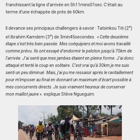
franchissant la ligne d’arrivée en 5h11mins01sec. C’était au
terme d’une échappée de près de 60km.
e
Il devance ses principaux challengers à savoir : Tatsinkou Titi (2
)
e
et Ibrahim Kamdem (3
) de 3min45secondes.
« Cette deuxième
étape s’est très bien passée. Mes coéquipiers et moi avons travaillé
comme prévu. Ils ont essayé d’endormir le peloton jusqu’à 70km de
l’arrivée. J’ai senti que mes jambes étaient en pleine forme. J’ai donc
attaqué et tenté le coup en solitaire. C’est vrai qu’à 30km je me suis
senti un peu diminué. Mais, j’ai pu me ressaisir après le ravitaillement
pour m’imposer au final en donnant un maximum d’écart possible à
mes concurrents directs. Je suis vraiment heureux de conserver
mon maillot jaune ».
explique Stève Ngueguim.