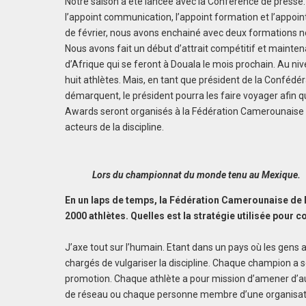
Notre saison a été lancée avec la Conférence de presse.
l’appoint communication, l’appoint formation et l’appoi
de février, nous avons enchainé avec deux formations n
Nous avons fait un début d’attrait compétitif et mainte
d’Afrique qui se feront à Douala le mois prochain. Au n
huit athlètes. Mais, en tant que président de la Confédéra
démarquent, le président pourra les faire voyager afin qu’
Awards seront organisés à la Fédération Camerounaise d
acteurs de la discipline.
Lors du championnat du monde tenu au Mexique.
En un laps de temps, la Fédération Camerounaise de B
2000 athlètes. Quelles est la stratégie utilisée pour co
J’axe tout sur l’humain. Etant dans un pays où les gen
chargés de vulgariser la discipline. Chaque champion a s
promotion. Chaque athlète a pour mission d’amener d’a
de réseau ou chaque personne membre d’une organisatio