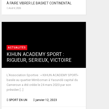
À FAIRE VIBRER LE BASKET CONTINENTAL
Août 4, 2026
ACTUALITÉS
KIHUN ACADEMY SPORT :
RIGUEUR, SERIEUX, VICTOIRE
L’Association Sportive : « KIHUN ACADEMY SPORT»
basée au quartier Mimboman à Yaoundé capital du
Cameroun a été créée le 24 mars 2020 par son
présiden [...]
SPORT EN UN
janvier 12, 2023