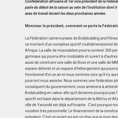
Confédération africaine et 1er vice président de la Fédéra
parle du début de la saison au sein de l’institution dont i
axes de travail durant les deux prochaines années.
Monsieur le président, comment se porte la Fédérat
La Fédération camerounaise de Bodybuilding and Fitness 
ce moment d’un complexe sportif multidimensionnel dont 
Afrique. La salle de musculation pourra contenir 200 p
gymnase qui pourra être modulable et ouvert à d’autres s
aussi de construire une salle de Boxe et une salle de 
espace détente et un espace d’hébergement qui pourront
fonctionnel d’ici un an et nous sommes sûrs qu’il n’y au
pourront nous assister. Nous sommes une fédération plu
conséquent du gouvernement, nous amènera à atteindre 
Bodybuilding en valeur afin qu’il devienne pourquoi pas 
sportif est basé dans le département de la Mefou et Af
ville de Yaoundé est déjà suffocante. C’est pourquoi nous
vocation très personnelle. Le financement de la constru
président. C’est un projet qui est un rêve que je muri de