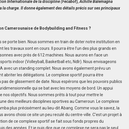
tion Internationale de la discipline (Fecabof), Achille Balemagna
l a la charge. Il donne également des détails précis sur ses principaux
ion Camerounaise de Bodybuilding and Fitness ?
se porte bien. Nous sommes en train de doter notre institution en
les travaux sont en cours. Il pourra être l’un des plus grands en
ersonnes avec près de 612 machines. Nous aurons en face un
ports indoor (Volleyball, Basketball etc, Ndlr). Nous envisageons
MMA avec un standing complet. Nous avons également prévu un
 abriter les délégations. Le complexe sportif pourra être
ra pas de glissement de date. Nous espérons que les pouvoirs publics
ridimensionnelle qui se bat avec les moyens de bord. Un appui
nos objectifs. Nous sommes prêts à tout pour mettre le
l’une des meilleurs disciplines sportives au Cameroun. Le complexe
amba plus précisément au lieu-dit Abang. Comme vous le savez, la
 avons choisi ce site un peu reculé du centre-ville. C’est un projet à
ction de ce complexe sportif se fait sous fonds propres du
puis des années. Et je puis dire que ce complexe ne sera pas le seul.