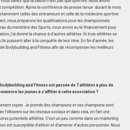
 Vous savez que la saison n’est pas que sportive. Nous avons
nt compétition. Après la conférence de presse tenue durant le mois
otamment celles des entraineurs et celle de la médecine sportive.
nant, nous préparons les qualifications pour les championnats
iveau du ministère des Sports, nous avons eu le financement pour
tion, j’ai donné la chance à d’autres athlètes. Si trois athlètes se
ils puissent aller à la conquête de leur rêve. En fin d’année, les
e Bodybuilding and Fitness afin de récompenser les meilleurs
odybuilding and Fitness est passée de 7 athlètes à plus de
nvaincre les jeunes à s’affilier à cette association ?
s aiment copier. Je prends des champions et ces champions sont
es followers sur les réseaux sociaux et dans cela, on fait une
utres potentiels athlètes. C’est un peu comme dans un marketing
n est susceptible d’attirer et d’amener d’autres personnes. Nous