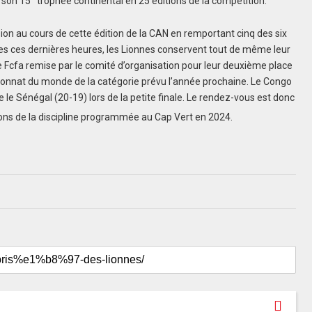
e son 15
trophée continental en 25 éditions de la compétition.
sion au cours de cette édition de la CAN en remportant cinq des six
es ces dernières heures, les Lionnes conservent tout de même leur
 Fcfa remise par le comité d’organisation pour leur deuxième place
pionnat du monde de la catégorie prévu l’année prochaine. Le Congo
 le Sénégal (20-19) lors de la petite finale. Le rendez-vous est donc
ions de la discipline programmée au Cap Vert en 2024.