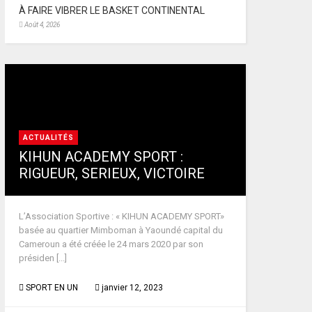
À FAIRE VIBRER LE BASKET CONTINENTAL
Août 4, 2026
ACTUALITÉS
KIHUN ACADEMY SPORT :
RIGUEUR, SERIEUX, VICTOIRE
L’Association Sportive : « KIHUN ACADEMY SPORT»
basée au quartier Mimboman à Yaoundé capital du
Cameroun a été créée le 24 mars 2020 par son
présiden [...]
SPORT EN UN
janvier 12, 2023