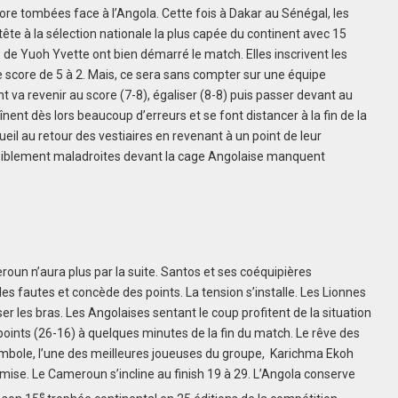
ore tombées face à l’Angola. Cette fois à Dakar au Sénégal, les
tête à la sélection nationale la plus capée du continent avec 15
 de Yuoh Yvette ont bien démarré le match. Elles inscrivent les
 score de 5 à 2. Mais, ce sera sans compter sur une équipe
 va revenir au score (7-8), égaliser (8-8) puis passer devant au
ent dès lors beaucoup d’erreurs et se font distancer à la fin de la
il au retour des vestiaires en revenant à un point de leur
visiblement maladroites devant la cage Angolaise manquent
oun n’aura plus par la suite. Santos et ses coéquipières
s fautes et concède des points. La tension s’installe. Les Lionnes
 les bras. Les Angolaises sentant le coup profitent de la situation
points (26-16) à quelques minutes de la fin du match. Le rêve des
mbole, l’une des meilleures joueuses du groupe, Karichma Ekoh
se. Le Cameroun s’incline au finish 19 à 29. L’Angola conserve
e