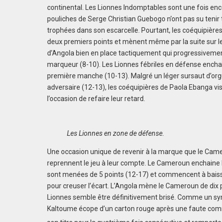
continental. Les Lionnes Indomptables sont une fois enc
pouliches de Serge Christian Guebogo n’ont pas su tenir 
trophées dans son escarcelle. Pourtant, les coéquipières
deux premiers points et mènent même par la suite sur le
d’Angola bien en place tactiquement qui progressivement
marqueur (8-10). Les Lionnes fébriles en défense enchaîn
première manche (10-13). Malgré un léger sursaut d’orgue
adversaire (12-13), les coéquipières de Paola Ebanga 
l’occasion de refaire leur retard.
Les Lionnes en zone de défense.
Une occasion unique de revenir à la marque que le Camer
reprennent le jeu à leur compte. Le Cameroun enchaine le
sont menées de 5 points (12-17) et commencent à baisser
pour creuser l’écart. L’Angola mène le Cameroun de dix 
Lionnes semble être définitivement brisé. Comme un sy
Kaltoume écope d’un carton rouge après une faute commi