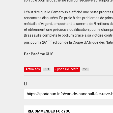
son titre pour la quatrième fois consécutive et remport
Il faut dire que le Cameroun a affiché une nette progres
rencontres disputées. En proie à des problèmes de prim
médaille d’Argent, empochent la somme de 9 millions de
et obtiennent une précieuse qualification pour le cham
Brazzaville complète le podium grâce à sa victoire contre
ème
pris pour la 26
édition de la Coupe d’Afrique des Nat
Par Pacôme GUY
Actualités
Sports Collectifs
871
221
RECOMMENDED FOR YOU