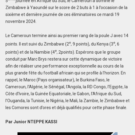
5
journée en Afrique du Sud, le Cameroun a dominé le
Zimbabwe à Yaoundé sur le score de 2 buts à 1 à l’occasion de la
sixième et dernière journée de ces éliminatoires ce mardi 19
novembre 2024.
Le Cameroun termine ainsi au premier rang de la poule J avec 14
e
e
points. Il est suivi du Zimbabwe (2
, 9 points), du Kenya (3
, 6
e
points) et de la Namibie (4
, 2points). Espérons que le groupe
conduit par Marc Brys restera sur cette dynamique de victoire
afin de réaliser une performance exceptionnelle au cours de la
plus grande fête du football africain qui se profile à l’horizon. En
rappel, le Maroc (Pays organisateur), le Burkina Faso, le
Cameroun, l’Algérie, le Sénégal, l’Angola, la RD Congo, l’Egypte, la
Côte d’Ivoire, la Guinée Equatoriale, le Gabon, l’Afrique du Sud,
l’Ouganda, la Tunisie, le Nigéria, le Mali, la Zambie, le Zimbabwe et
les Comores sont d’ores et déjà qualifiés pour cette phase finale.
Par Junior NTEPPE KASSI