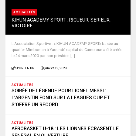
ACTUALITÉS
KIHUN ACADEMY SPORT : RIGUEUR, SERIEUX,
VICTOIRE
L’Association Sportive : « KIHUN ACADEMY SPORT» basée au
quartier Mimboman à Yaoundé capital du Cameroun a été créée
le 24 mars 2020 par son présiden [...]
SPORT EN UN
janvier 12, 2023
ACTUALITÉS
SOIRÉE DE LÉGENDE POUR LIONEL MESSI :
L’ARGENTIN FOND SUR LA LEAGUES CUP ET
S’OFFRE UN RECORD
ACTUALITÉS
AFROBASKET U-18 : LES LIONNES ÉCRASENT LE
SÉNÉGAL EN OUVERTURE