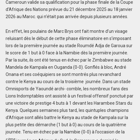
Cameroun valide sa qualification pour la phase finale de la Coupe
d’Afrique des Nations prévue du 21 décembre 2025 au 18 janvier
2026 au Maroc. qui n’était pas arrivée depuis plusieurs années.
En effet, les poulains de Marc Brys ont fait montre d’un visage
reluisant dès le début de cette phase éliminatoire en s’imposant
lors de la première journée au stade Roumdé Adja de Garoua sur
le score de 1 but à 0 face à la Namibie dès la première journée.
Par la suite, ils ont été tenus en échec par le Zimbabwe au stade
Mandela de Kampala en Ouganda (0-0). Gonflés à bloc, André
Onana et ses coéquipiers se sont montrés plus revanchard
contre le Kenya au cours de la troisième journée. Dans un stade
Omnisports de Yaoundé archi- comble, les nombreux fans des
Lions Indomptables ont assisté à un festival offensif ponctué par
une victoire de prestige 4 buts à 1 devant les Harambee Stars du
Kenya. Quelques semaines plus tard, les quintuples champions
d’Afrique sont allés battre le Kenya au stade de Kampala sur la
plus petite des démarche (1 but à 0) au cours de la quatrième
journée. Tenu en échec par la Namibie (0-0) à l’occasion de la
ème