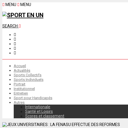
MENU
MENU
SEARCH
Accueil
Actualités
Sports Collectifs
Sports Individuels
Portrait
Institutionnel
Entretien
Sport pour Handicapés
Autres
Internationale
Santé et Loisirs
Scores et classement