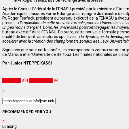
le Pr Roger Tsafack lors de l’échange avec la presse.
Après le Conseil Fédéral de la FENASU présidé par le ministre d’Etat, 
Académiques, Jacques Fame Ndongo accompagné du ministre des Sport
Pr. Roger Tsafack, président du bureau exécutif de la FENASU a évoq
presse :
« l’implication de cette nouvelle formule pour les Universités est
un peu moins d’argent. Donc, les universités pourront dégager les moyens
bureau exécutif de la FENASU. En outre, cette nouvelle formule permett
qualité de leurs infrastructures sportives :
« la dynamique du développem
accélérer avec la création des championnats zonaux des Jeux Universitai
Signalons que pour cette année, les championnats zonaux seront organ
de Maroua et à l’Université de Bertoua. Les finales nationales se disput
Par Junior NTEPPE KASSI
Actualités
871
Institutionnel
94
RECOMMENDED FOR YOU
Loading...