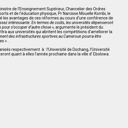
ministre de l’Enseignement Supérieur, Chancelier des Ordres
s et de l’éducation physique, Pr Narcisse Mouelle Kombi, le
ué les avantages de ces réformes au cours d’une conférence de
 assez intéressante. En termes de coûts, les universités dépenseront
 pour s’occuper d’autre chose »,
argumente le président du
ra aux universités qui abritent les compétitions d’améliorer la
ent des infrastructures sportives au Cameroun pourra être
res
» .
isés respectivement à : l’Université de Dschang, l’Université
eront quant à elles l’année prochaine dans la ville d’ Ebolowa.