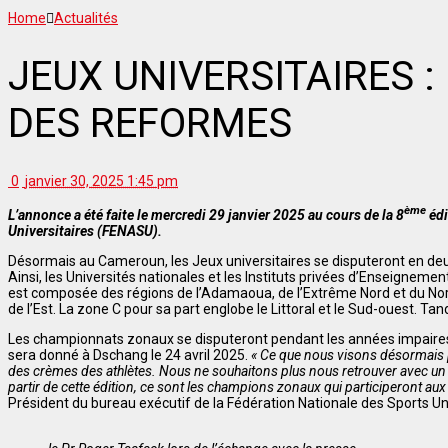
Home
Actualités
JEUX UNIVERSITAIRES :
DES REFORMES
0
janvier 30, 2025 1:45 pm
ème
L’annonce a été faite le mercredi 29 janvier 2025 au cours de la 8
édi
Universitaires (FENASU).
Désormais au Cameroun, les Jeux universitaires se disputeront en deux 
Ainsi, les Universités nationales et les Instituts privées d’Enseigneme
est composée des régions de l’Adamaoua, de l’Extrême Nord et du Nord 
de l’Est. La zone C pour sa part englobe le Littoral et le Sud-ouest. Ta
Les championnats zonaux se disputeront pendant les années impaires e
sera donné à Dschang le 24 avril 2025.
« Ce que nous visons désormais po
des crèmes des athlètes. Nous ne souhaitons plus nous retrouver avec un t
partir de cette édition, ce sont les champions zonaux qui participeront aux 
Président du bureau exécutif de la Fédération Nationale des Sports Un