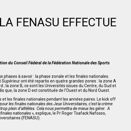
 LA FENASU EFFECTUE
tion du Conseil Fédéral de la Fédération Nationale des Sports
phases à savoir : la phase zonale et les finales nationales.
nt Supérieur ont été repartis en quatre grandes zones : la zone A
; la zone B, ce sont les Universités issues du Centre, du Sud et
ndis que, la zone D est constituée de l’Ouest et du Nord Ouest.
t les finales nationales pendant les années paires. Le kick off
ur les finales nationales des Jeux Universitaires, c’est la crème
rop plein d’athlètes. Cela nous permettra de mieux les gérer. A
finales nationales »
, explique, le Pr Roger Tsafack Nafosso,
iversitaires (FENASU).