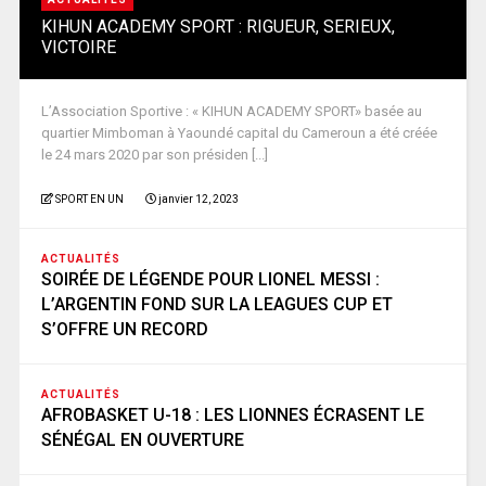
KIHUN ACADEMY SPORT : RIGUEUR, SERIEUX,
VICTOIRE
L’Association Sportive : « KIHUN ACADEMY SPORT» basée au
quartier Mimboman à Yaoundé capital du Cameroun a été créée
le 24 mars 2020 par son présiden [...]
SPORT EN UN
janvier 12, 2023
ACTUALITÉS
SOIRÉE DE LÉGENDE POUR LIONEL MESSI :
L’ARGENTIN FOND SUR LA LEAGUES CUP ET
S’OFFRE UN RECORD
ACTUALITÉS
AFROBASKET U-18 : LES LIONNES ÉCRASENT LE
SÉNÉGAL EN OUVERTURE